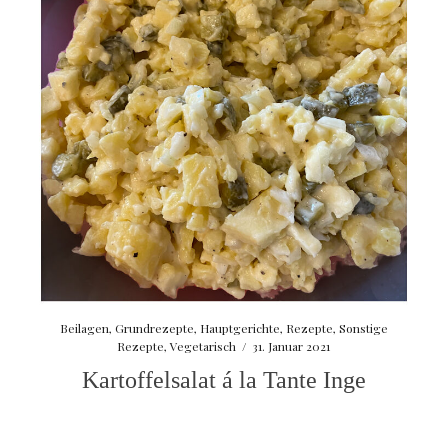
Beilagen
,
Grundrezepte
,
Hauptgerichte
,
Rezepte
,
Sonstige
Rezepte
,
Vegetarisch
/
31. Januar 2021
Kartoffelsalat á la Tante Inge