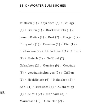
STICHWÖRTER ZUM SUCHEN
asiatisch
(1)
bayerisch
(2)
Beilage
(3)
Braten
(1)
Bratkartoffeln
(1)
braune Butter
(1)
Brot
(2)
Burger
(5)
Currysoße
(1)
Doraden
(1)
Eier
(1)
Eierkuchen
(2)
Einfach Senf
(17)
Fisch
(1)
Fleisch
(2)
Geflügel
(7)
Gehacktes
(2)
Gemüse
(9)
Gewürze
(3)
gewürzmischungen
(5)
Grillen
(2)
Hackfleisch
(6)
Hähnchen
(5)
Kohl
(1)
kreolisch
(3)
Küchentipp
ept.
(4)
Kürbis
(2)
Marinade
(8)
Marmelade
(1)
Omelette
(2)