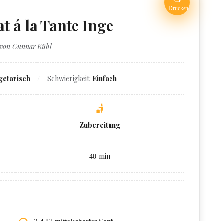
Drucken
at á la Tante Inge
 von Gunnar Kühl
getarisch
Schwierigkeit:
Einfach
Zubereitung
min
40