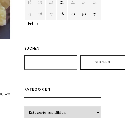
18
19
20
21
22
23
24
25
26
27
28
29
30
31
Feb. »
SUCHEN
SUCHEN
KATEGORIEN
en, wo
KATEGORIEN