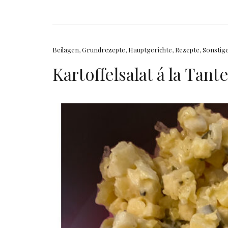
Beilagen
,
Grundrezepte
,
Hauptgerichte
,
Rezepte
,
Sonstig
Kartoffelsalat á la Tant