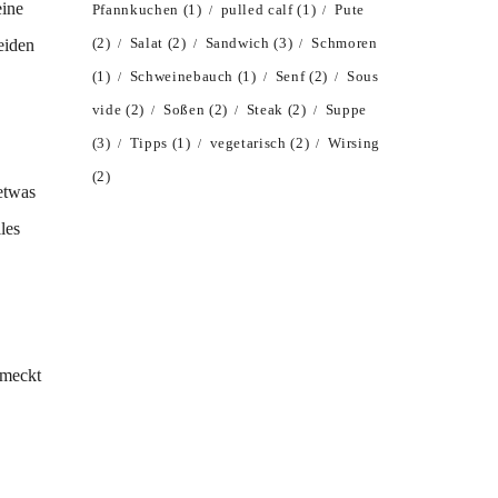
eine
Pfannkuchen
(1)
pulled calf
(1)
Pute
(2)
Salat
(2)
Sandwich
(3)
Schmoren
eiden
(1)
Schweinebauch
(1)
Senf
(2)
Sous
vide
(2)
Soßen
(2)
Steak
(2)
Suppe
(3)
Tipps
(1)
vegetarisch
(2)
Wirsing
(2)
etwas
les
hmeckt