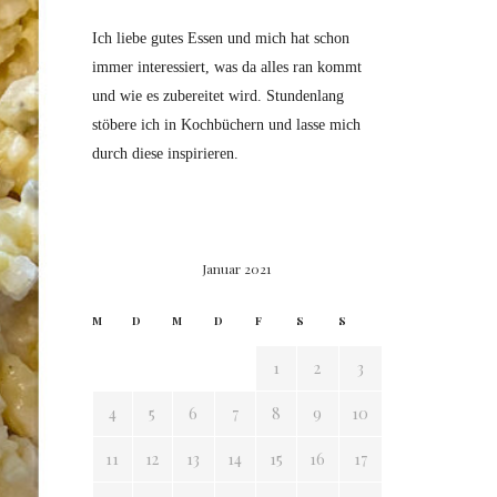
Ich liebe gutes Essen und mich hat schon
immer interessiert, was da alles ran kommt
und wie es zubereitet wird. Stundenlang
stöbere ich in Kochbüchern und lasse mich
durch diese inspirieren.
Januar 2021
M
D
M
D
F
S
S
1
2
3
4
5
6
7
8
9
10
11
12
13
14
15
16
17