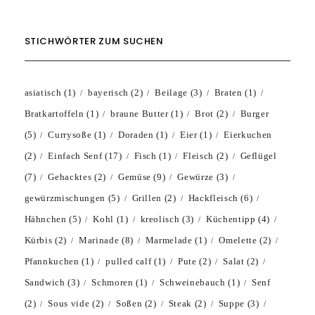
STICHWÖRTER ZUM SUCHEN
asiatisch
(1)
bayerisch
(2)
Beilage
(3)
Braten
(1)
Bratkartoffeln
(1)
braune Butter
(1)
Brot
(2)
Burger
(5)
Currysoße
(1)
Doraden
(1)
Eier
(1)
Eierkuchen
(2)
Einfach Senf
(17)
Fisch
(1)
Fleisch
(2)
Geflügel
(7)
Gehacktes
(2)
Gemüse
(9)
Gewürze
(3)
gewürzmischungen
(5)
Grillen
(2)
Hackfleisch
(6)
Hähnchen
(5)
Kohl
(1)
kreolisch
(3)
Küchentipp
(4)
Kürbis
(2)
Marinade
(8)
Marmelade
(1)
Omelette
(2)
Pfannkuchen
(1)
pulled calf
(1)
Pute
(2)
Salat
(2)
Sandwich
(3)
Schmoren
(1)
Schweinebauch
(1)
Senf
(2)
Sous vide
(2)
Soßen
(2)
Steak
(2)
Suppe
(3)