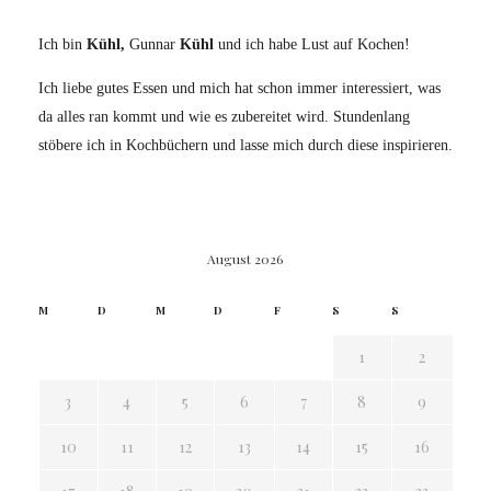
Ich bin
Kühl,
Gunnar
Kühl
und ich habe Lust auf Kochen!
Ich liebe gutes Essen und mich hat schon immer interessiert, was
da alles ran kommt und wie es zubereitet wird. Stundenlang
stöbere ich in Kochbüchern und lasse mich durch diese inspirieren.
August 2026
M
D
M
D
F
S
S
1
2
3
4
5
6
7
8
9
10
11
12
13
14
15
16