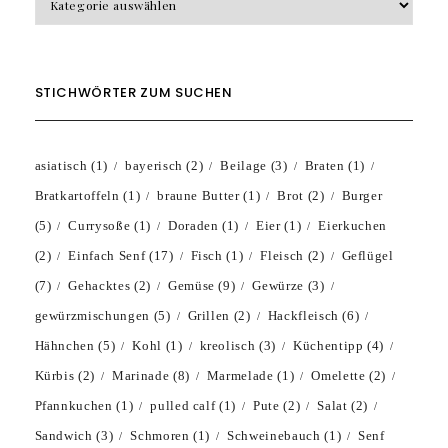
STICHWÖRTER ZUM SUCHEN
asiatisch
(1)
bayerisch
(2)
Beilage
(3)
Braten
(1)
Bratkartoffeln
(1)
braune Butter
(1)
Brot
(2)
Burger
(5)
Currysoße
(1)
Doraden
(1)
Eier
(1)
Eierkuchen
(2)
Einfach Senf
(17)
Fisch
(1)
Fleisch
(2)
Geflügel
(7)
Gehacktes
(2)
Gemüse
(9)
Gewürze
(3)
gewürzmischungen
(5)
Grillen
(2)
Hackfleisch
(6)
Hähnchen
(5)
Kohl
(1)
kreolisch
(3)
Küchentipp
(4)
Kürbis
(2)
Marinade
(8)
Marmelade
(1)
Omelette
(2)
Pfannkuchen
(1)
pulled calf
(1)
Pute
(2)
Salat
(2)
Sandwich
(3)
Schmoren
(1)
Schweinebauch
(1)
Senf