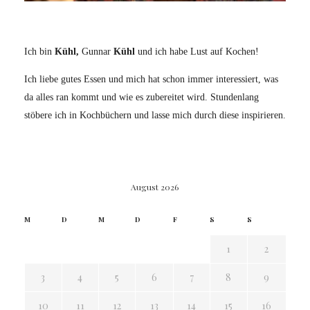
Ich bin
Kühl,
Gunnar
Kühl
und ich habe Lust auf Kochen!
Ich liebe gutes Essen und mich hat schon immer interessiert, was
da alles ran kommt und wie es zubereitet wird. Stundenlang
stöbere ich in Kochbüchern und lasse mich durch diese inspirieren.
August 2026
M
D
M
D
F
S
S
1
2
3
4
5
6
7
8
9
10
11
12
13
14
15
16