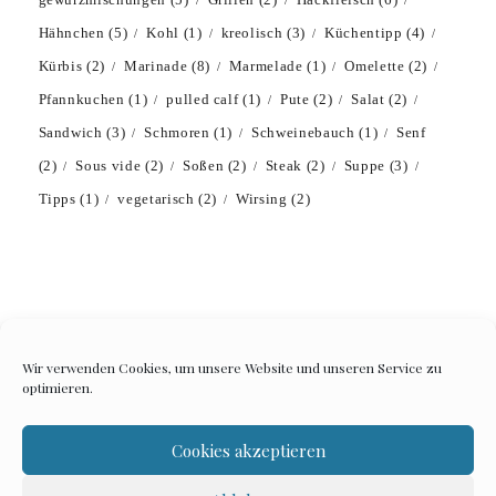
Hähnchen
(5)
Kohl
(1)
kreolisch
(3)
Küchentipp
(4)
Kürbis
(2)
Marinade
(8)
Marmelade
(1)
Omelette
(2)
Pfannkuchen
(1)
pulled calf
(1)
Pute
(2)
Salat
(2)
Sandwich
(3)
Schmoren
(1)
Schweinebauch
(1)
Senf
(2)
Sous vide
(2)
Soßen
(2)
Steak
(2)
Suppe
(3)
Tipps
(1)
vegetarisch
(2)
Wirsing
(2)
Wir verwenden Cookies, um unsere Website und unseren Service zu
optimieren.
Impressum
Datenschutzerklärung
Cookies akzeptieren