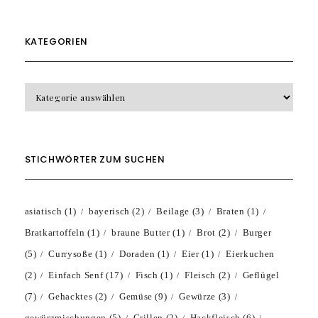
KATEGORIEN
KATEGORIEN
STICHWÖRTER ZUM SUCHEN
asiatisch
(1)
bayerisch
(2)
Beilage
(3)
Braten
(1)
Bratkartoffeln
(1)
braune Butter
(1)
Brot
(2)
Burger
(5)
Currysoße
(1)
Doraden
(1)
Eier
(1)
Eierkuchen
(2)
Einfach Senf
(17)
Fisch
(1)
Fleisch
(2)
Geflügel
(7)
Gehacktes
(2)
Gemüse
(9)
Gewürze
(3)
gewürzmischungen
(5)
Grillen
(2)
Hackfleisch
(6)