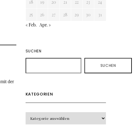
18
19
20
21
22
23
24
25
26
27
28
29
30
31
« Feb.
Apr. »
SUCHEN
SUCHEN
mit der
KATEGORIEN
KATEGORIEN