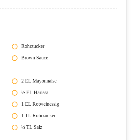
Rohrzucker
Brown Sauce
2 EL Mayonnaise
½ EL Harissa
1 EL Rotweinessig
1 TL Rohrzucker
½ TL Salz