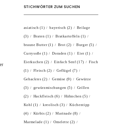
STICHWÖRTER ZUM SUCHEN
asiatisch
(1)
bayerisch
(2)
Beilage
(3)
Braten
(1)
Bratkartoffeln
(1)
braune Butter
(1)
Brot
(2)
Burger
(5)
Currysoße
(1)
Doraden
(1)
Eier
(1)
Eierkuchen
(2)
Einfach Senf
(17)
Fisch
er
(1)
Fleisch
(2)
Geflügel
(7)
Gehacktes
(2)
Gemüse
(9)
Gewürze
(3)
gewürzmischungen
(5)
Grillen
(2)
Hackfleisch
(6)
Hähnchen
(5)
Kohl
(1)
kreolisch
(3)
Küchentipp
(4)
Kürbis
(2)
Marinade
(8)
Marmelade
(1)
Omelette
(2)