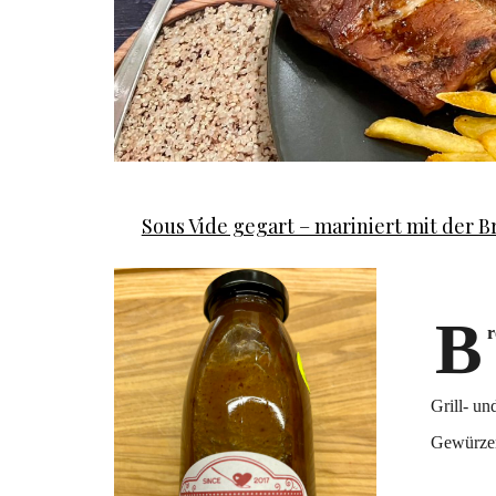
Sous Vide gegart – mariniert mit der 
B
r
Grill- u
Gewürze