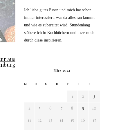
Ich liebe gutes Essen und mich hat schon
immer interessiert, was da alles ran kommt
und wie es zubereitet wird. Stundenlang
stöbere ich in Kochbüchern und lasse mich
durch diese inspirieren.
tur aus
mburg
März 2024
M
D
M
D
F
S
S
1
2
3
4
5
6
7
8
9
10
11
12
13
14
15
16
17