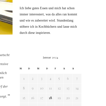
Ich liebe gutes Essen und mich hat schon
immer interessiert, was da alles ran kommt
und wie es zubereitet wird. Stundenlang
stöbere ich in Kochbüchern und lasse mich
durch diese inspirieren.
uetscht
Januar 2024
ensive
M
D
M
D
F
S
S
mlich
nen
1
2
3
4
5
6
7
f der
8
9
10
11
12
13
14
sorgt.
15
16
17
18
19
20
21