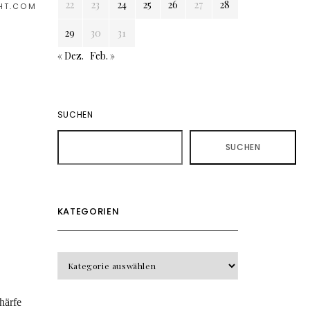
22
23
24
25
26
27
28
HT.COM
29
30
31
« Dez.
Feb. »
SUCHEN
SUCHEN
KATEGORIEN
KATEGORIEN
härfe