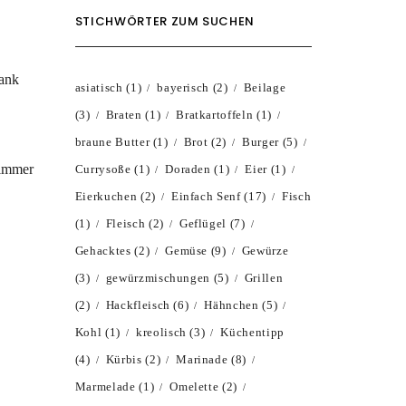
STICHWÖRTER ZUM SUCHEN
rank
asiatisch
(1)
bayerisch
(2)
Beilage
(3)
Braten
(1)
Bratkartoffeln
(1)
braune Butter
(1)
Brot
(2)
Burger
(5)
 immer
Currysoße
(1)
Doraden
(1)
Eier
(1)
Eierkuchen
(2)
Einfach Senf
(17)
Fisch
(1)
Fleisch
(2)
Geflügel
(7)
Gehacktes
(2)
Gemüse
(9)
Gewürze
(3)
gewürzmischungen
(5)
Grillen
(2)
Hackfleisch
(6)
Hähnchen
(5)
Kohl
(1)
kreolisch
(3)
Küchentipp
(4)
Kürbis
(2)
Marinade
(8)
Marmelade
(1)
Omelette
(2)