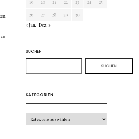
19
20
21
22
23
24
25
26
27
28
29
30
ten.
« Jan.
Dez. »
azu
SUCHEN
SUCHEN
KATEGORIEN
KATEGORIEN