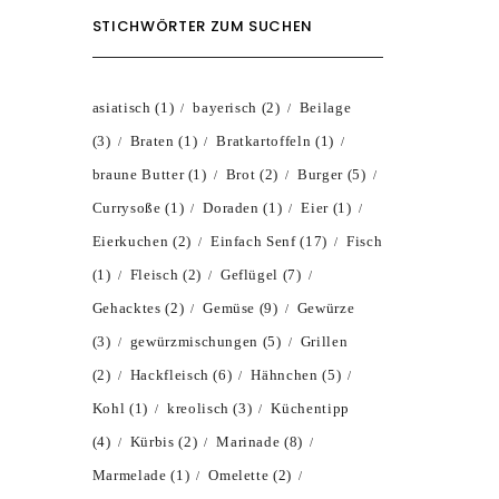
STICHWÖRTER ZUM SUCHEN
asiatisch
(1)
bayerisch
(2)
Beilage
(3)
Braten
(1)
Bratkartoffeln
(1)
braune Butter
(1)
Brot
(2)
Burger
(5)
Currysoße
(1)
Doraden
(1)
Eier
(1)
Eierkuchen
(2)
Einfach Senf
(17)
Fisch
(1)
Fleisch
(2)
Geflügel
(7)
Gehacktes
(2)
Gemüse
(9)
Gewürze
(3)
gewürzmischungen
(5)
Grillen
(2)
Hackfleisch
(6)
Hähnchen
(5)
Kohl
(1)
kreolisch
(3)
Küchentipp
(4)
Kürbis
(2)
Marinade
(8)
Marmelade
(1)
Omelette
(2)