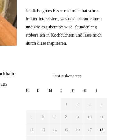
Ich liebe gutes Essen und mich hat schon
immer interessiert, was da alles ran kommt
und wie es zubereitet wird. Stundenlang
stöbere ich in Kochbüchern und lasse mich
durch diese inspirieren.
ackhafte
September 2022
 aus
M
D
M
D
F
S
S
1
2
3
4
5
6
7
8
9
10
11
12
13
14
15
16
17
18