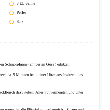
3 EL Sahne
Peffer
Salz
oßen Schmorpfanne (am besten Guss ) erhitzen.
peck ca. 5 Minuten bei kleiner Hitze anschwitzen, das
ckfleisch dazu geben. Alles gut vermengen und unter
r garen, bis die Flüssigkeit verdampft ist. Salzen und