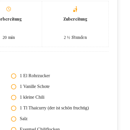
orbereitung
Zubereitung
min
Stunden
20
2 ½
1 El Rohrzucker
1 Vanille Schote
1 kleine Chili
1 Tl Thaicurry (der ist schön fruchtig)
Salz
Eventuel Chiliflocken