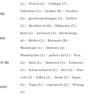
(1)
Fleisch
(2)
Geflügel
(7)
Gehacktes
(2)
Gemüse
(9)
Gewürze
ili
(3)
gewürzmischungen
(5)
Grillen
(2)
Hackfleisch
(6)
Hähnchen
(5)
Kohl
(1)
kreolisch
(3)
Küchentipp
 dem
(4)
Kürbis
(2)
Marinade
(8)
Marmelade
(1)
Omelette
(2)
Pfannkuchen
(1)
pulled calf
(1)
Pute
ie die
(2)
Salat
(2)
Sandwich
(3)
Schmoren
(1)
Schweinebauch
(1)
Senf
(2)
Sous
vide
(2)
Soßen
(2)
Steak
(2)
Suppe
(3)
Tipps
(1)
vegetarisch
(2)
Wirsing
rzen.
(2)