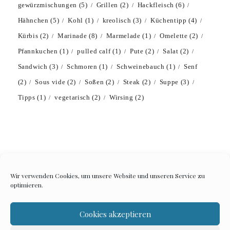
gewürzmischungen
(5)
Grillen
(2)
Hackfleisch
(6)
Hähnchen
(5)
Kohl
(1)
kreolisch
(3)
Küchentipp
(4)
Kürbis
(2)
Marinade
(8)
Marmelade
(1)
Omelette
(2)
Pfannkuchen
(1)
pulled calf
(1)
Pute
(2)
Salat
(2)
Sandwich
(3)
Schmoren
(1)
Schweinebauch
(1)
Senf
(2)
Sous vide
(2)
Soßen
(2)
Steak
(2)
Suppe
(3)
Tipps
(1)
vegetarisch
(2)
Wirsing
(2)
Wir verwenden Cookies, um unsere Website und unseren Service zu
optimieren.
Impressum
Datenschutzerklärung
Cookies akzeptieren