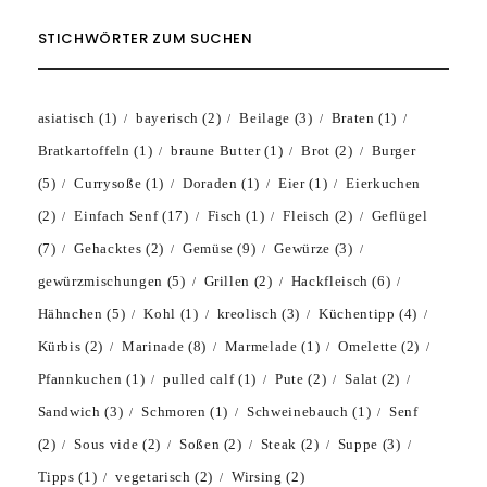
STICHWÖRTER ZUM SUCHEN
asiatisch
(1)
bayerisch
(2)
Beilage
(3)
Braten
(1)
Bratkartoffeln
(1)
braune Butter
(1)
Brot
(2)
Burger
(5)
Currysoße
(1)
Doraden
(1)
Eier
(1)
Eierkuchen
(2)
Einfach Senf
(17)
Fisch
(1)
Fleisch
(2)
Geflügel
(7)
Gehacktes
(2)
Gemüse
(9)
Gewürze
(3)
gewürzmischungen
(5)
Grillen
(2)
Hackfleisch
(6)
Hähnchen
(5)
Kohl
(1)
kreolisch
(3)
Küchentipp
(4)
Kürbis
(2)
Marinade
(8)
Marmelade
(1)
Omelette
(2)
Pfannkuchen
(1)
pulled calf
(1)
Pute
(2)
Salat
(2)
Sandwich
(3)
Schmoren
(1)
Schweinebauch
(1)
Senf
(2)
Sous vide
(2)
Soßen
(2)
Steak
(2)
Suppe
(3)
Tipps
(1)
vegetarisch
(2)
Wirsing
(2)