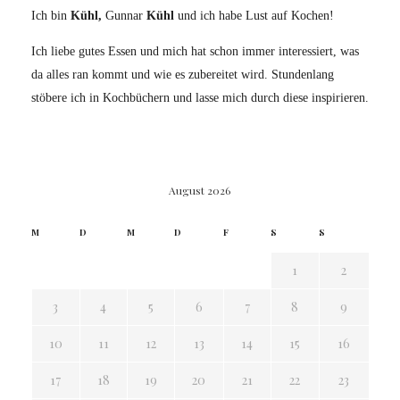
Ich bin
Kühl,
Gunnar
Kühl
und ich habe Lust auf Kochen!
Ich liebe gutes Essen und mich hat schon immer interessiert, was
da alles ran kommt und wie es zubereitet wird. Stundenlang
stöbere ich in Kochbüchern und lasse mich durch diese inspirieren.
August 2026
M
D
M
D
F
S
S
1
2
3
4
5
6
7
8
9
10
11
12
13
14
15
16
17
18
19
20
21
22
23