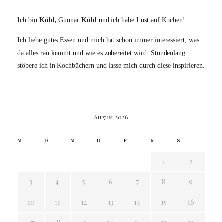
Ich bin
Kühl,
Gunnar
Kühl
und ich habe Lust auf Kochen!
Ich liebe gutes Essen und mich hat schon immer interessiert, was
da alles ran kommt und wie es zubereitet wird. Stundenlang
stöbere ich in Kochbüchern und lasse mich durch diese inspirieren.
August 2026
M
D
M
D
F
S
S
1
2
3
4
5
6
7
8
9
10
11
12
13
14
15
16