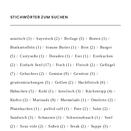
STICHWÖRTER ZUM SUCHEN
asiatisch
(1)
bayerisch
(2)
Beilage
(3)
Braten
(1)
Bratkartoffeln
(1)
braune Butter
(1)
Brot
(2)
Burger
(5)
Currysoße
(1)
Doraden
(1)
Eier
(1)
Eierkuchen
(2)
Einfach Senf
(17)
Fisch
(1)
Fleisch
(2)
Geflügel
(7)
Gehacktes
(2)
Gemüse
(9)
Gewürze
(3)
gewürzmischungen
(5)
Grillen
(2)
Hackfleisch
(6)
Hähnchen
(5)
Kohl
(1)
kreolisch
(3)
Küchentipp
(4)
Kürbis
(2)
Marinade
(8)
Marmelade
(1)
Omelette
(2)
Pfannkuchen
(1)
pulled calf
(1)
Pute
(2)
Salat
(2)
Sandwich
(3)
Schmoren
(1)
Schweinebauch
(1)
Senf
(2)
Sous vide
(2)
Soßen
(2)
Steak
(2)
Suppe
(3)